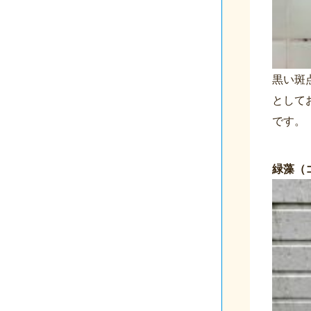
黒い斑
として
です。
緑藻（