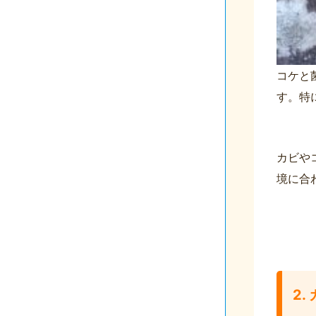
コケと
す。特
カビや
境に合
2