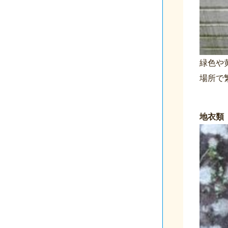
緑色や
場所で
地衣類