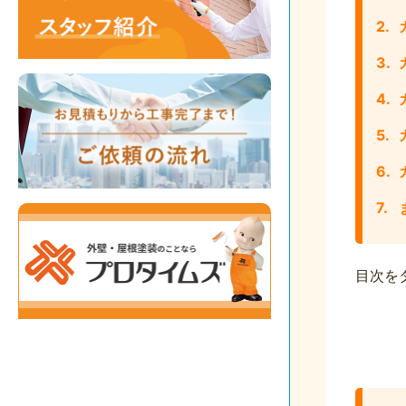
2.
3.
4.
5.
6.
7.
目次を