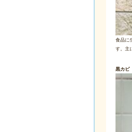
食品に
す。主
黒カビ