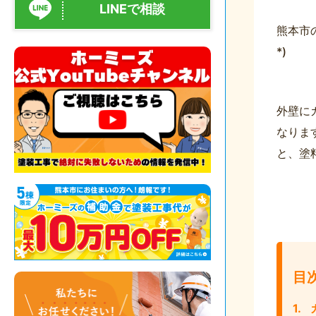
LINEで相談
熊本市
*)
外壁に
なりま
と、塗
目
1.