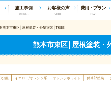
施工事例
お客様の声
費用・プラン
WORKS
VOICE
PLAN
例
熊本市東区│屋根塗装・外壁塗装│T様邸
熊本市東区│屋根塗装・
3分艶
イエロー/オレンジ系
オレンジホワイト
付帯部塗装