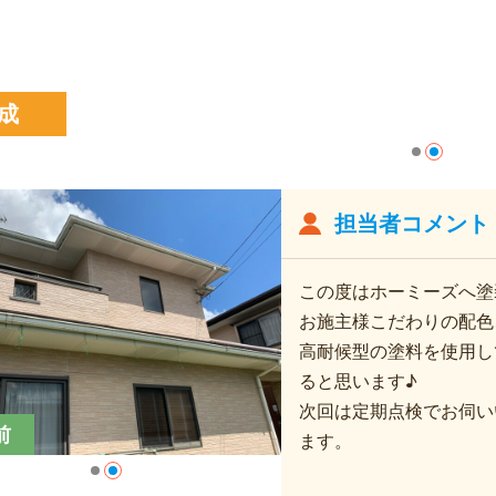
成
担当者コメント
この度はホーミーズへ塗
お施主様こだわりの配色、
高耐候型の塗料を使用し
ると思います♪
次回は定期点検でお伺い
前
ます。