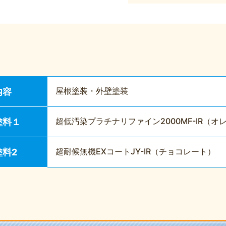
屋根塗装・外壁塗装
内容
超低汚染プラチナリファイン2000MF-IR（オ
塗料１
超耐候無機EXコートJY-IR（チョコレート）
塗料2