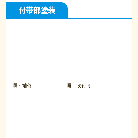
付帯部塗装
塀：補修
塀：吹付け