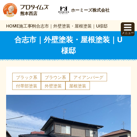
ホーミーズ株式会社
熊本西店
HOME
施工事例
合志市｜外壁塗装・屋根塗装｜U様邸
メニュー
合志市｜外壁塗装・屋根塗装｜U
様邸
ブラック系
ブラウン系
アイアンバーグ
付帯部塗装
外壁塗装
屋根塗装