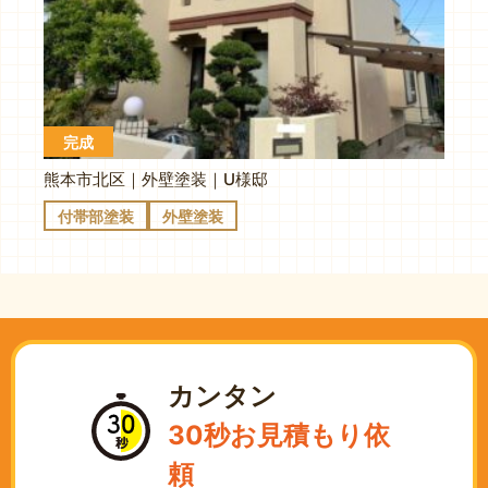
完成
熊本市北区｜外壁塗装｜U様邸
付帯部塗装
外壁塗装
カンタン
30秒お見積もり依
頼