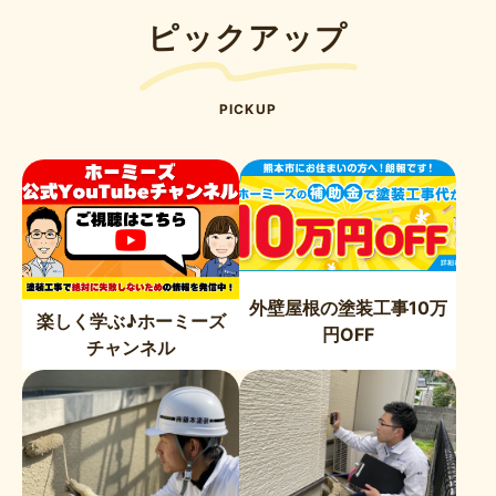
ー
ピックアップ
ジ
送
り
PICKUP
外壁屋根の塗装工事10万
楽しく学ぶ♪ホーミーズ
円OFF
チャンネル