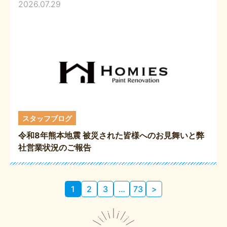
2026.07.29
スタッフブログ
令和8年熊本地震 被災された皆様へのお見舞いと弊
社営業状況のご報告
投
1
2
3
…
73
>
稿
の
ペ