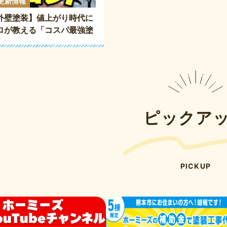
e更新情報
外壁塗装】値上がり時代に
ロが教える「コスパ最強塗
と「損しない最高級塗料」
ピックア
PICKUP