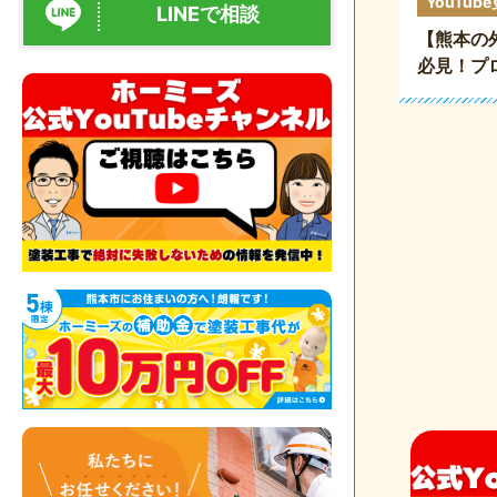
YouTub
LINEで相談
【熊本の
必見！プ
料3選」
をご紹介